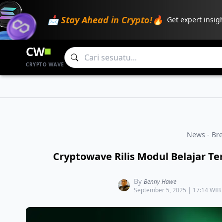
📩 Stay Ahead in Crypto!🔥
Get expert insig
CW
CRYPTO WAVE
News - Br
Cryptowave Rilis Modul Belajar Te
By
Benny Hawe
September 5, 2025 | 17:14 WIB