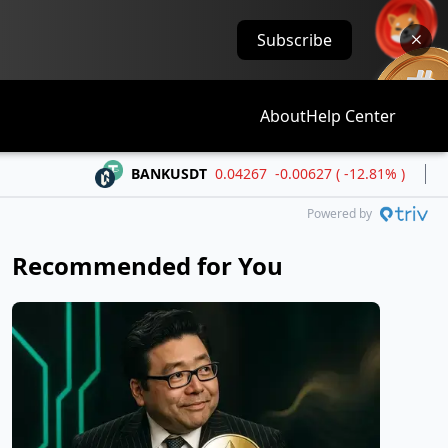
Subscribe
About
Help Center
BANKUSDT
0.04267
-0.00627 ( -12.81% )
BLES
Powered by
Recommended for You