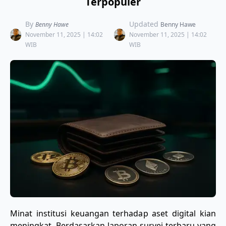
Terpopuler
By
Updated
Benny Hawe
Benny Hawe
November 11, 2025 | 14:02
November 11, 2025 | 14:02
WIB
WIB
Minat institusi keuangan terhadap aset digital kian
meningkat. Berdasarkan laporan survei terbaru yang