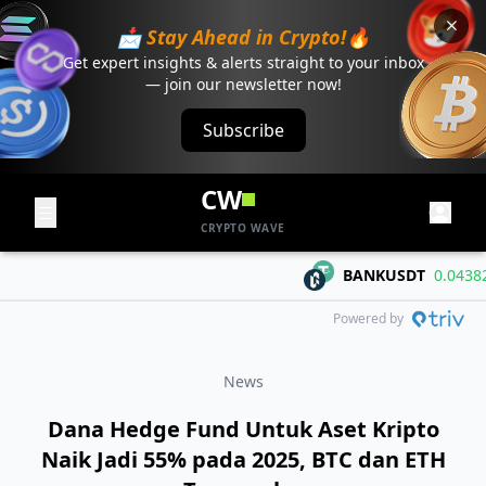
📩 Stay Ahead in Crypto!🔥
Get expert insights & alerts straight to your inbox
— join our newsletter now!
Subscribe
CW
CRYPTO WAVE
BANKUSDT
0.04382
+
Powered by
News
Dana Hedge Fund Untuk Aset Kripto
Naik Jadi 55% pada 2025, BTC dan ETH