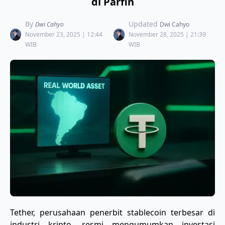
di Parfin
By
Updated
Dwi Cahyo
Dwi Cahyo
November 23, 2025 | 12:44
November 28, 2025 | 21:39
WIB
WIB
Tether, perusahaan penerbit stablecoin terbesar di
industri kripto, resmi mengumumkan investasi