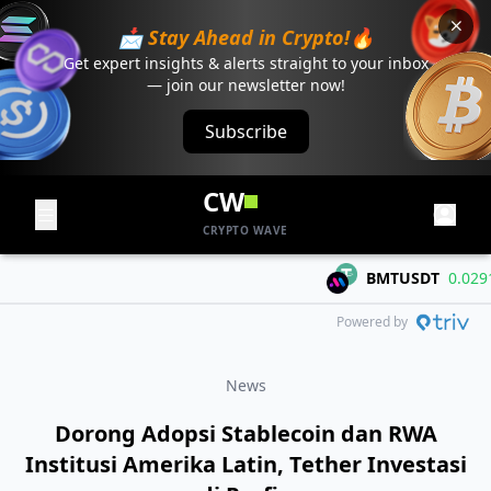
📩 Stay Ahead in Crypto!🔥
Get expert insights & alerts straight to your inbox
— join our newsletter now!
Subscribe
CW
CRYPTO WAVE
BMTUSDT
0.02918
Powered by
News
Dorong Adopsi Stablecoin dan RWA
Institusi Amerika Latin, Tether Investasi