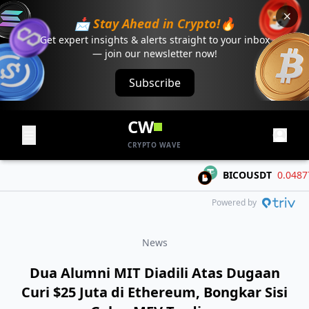
📩 Stay Ahead in Crypto!🔥
Get expert insights & alerts straight to your inbox
— join our newsletter now!
Subscribe
CW
CRYPTO WAVE
BICOUSDT
0.04877
-
Powered by
News
Dua Alumni MIT Diadili Atas Dugaan
Curi $25 Juta di Ethereum, Bongkar Sisi