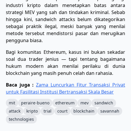
industri kripto dalam menetapkan batas antara
strategi MEV yang sah dan tindakan kriminal. Sebab
hingga kini, sandwich attacks belum dikategorikan
sebagai praktik ilegal, meski banyak yang menilai
metode tersebut mendistorsi pasar dan merugikan
pengguna biasa.
Bagi komunitas Ethereum, kasus ini bukan sekadar
soal dua trader jenius — tapi tentang bagaimana
hukum modern akan menilai perilaku di dunia
blockchain yang masih penuh celah dan rahasia.
Baca juga :
Zama Luncurkan Fitur Transaksi Privat
untuk Fasilitasi Institusi Bertransaksi Skala Besar
mit
peraire-bueno
ethereum
mev
sandwich
attack
kripto
trial
court
blockchain
savannah
technologies