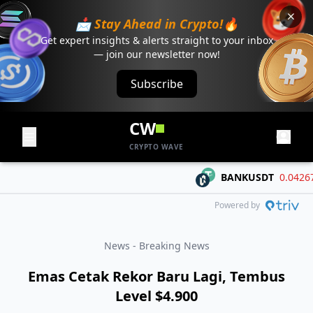
📩 Stay Ahead in Crypto!🔥
Get expert insights & alerts straight to your inbox
— join our newsletter now!
Subscribe
CW
CRYPTO WAVE
BANKUSDT
0.04267
-
Powered by
News - Breaking News
Emas Cetak Rekor Baru Lagi, Tembus
Level $4.900