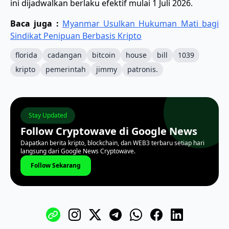
ini dijadwalkan berlaku efektif mulai 1 Juli 2026.
Baca juga :
Myanmar Usulkan Hukuman Mati bagi
Sindikat Penipuan Berbasis Kripto
florida
cadangan
bitcoin
house
bill
1039
kripto
pemerintah
jimmy
patronis.
Stay Updated
Follow Cryptowave di Google News
Dapatkan berita kripto, blockchain, dan WEB3 terbaru setiap hari
langsung dari Google News Cryptowave.
Follow Sekarang