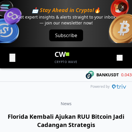
📩 Stay Ahead in Crypto!🔥
Get expert insights & alerts straight to your inbox
— join our newsletter now!
Subscribe
CW
CRYPTO WAVE
BANKUSDT
0.04303
Powered by
News
Florida Kembali Ajukan RUU Bitcoin Jadi
Cadangan Strategis