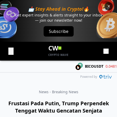
📩 Stay Ahead in Crypto!🔥
Get expert insights & alerts straight to your inbox
— join our newsletter now!
Subscribe
CW
CRYPTO WAVE
BICOUSDT
0.04815
-
Powered by
News - Breaking News
Frustasi Pada Putin, Trump Perpendek
Tenggat Waktu Gencatan Senjata