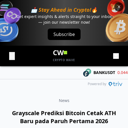
📩 Stay Ahead in Crypto!🔥
Get expert insights & alerts straight to your inbox
— join our newsletter now!
Subscribe
CW
CRYPTO WAVE
BANKUSDT
0.04468
Powered by
News
Grayscale Prediksi Bitcoin Cetak ATH
Baru pada Paruh Pertama 2026