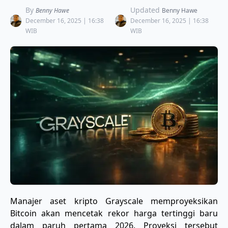
By
Updated
Benny Hawe
Benny Hawe
December 16, 2025 | 16:38
December 16, 2025 | 16:38
WIB
WIB
Manajer aset kripto Grayscale memproyeksikan
Bitcoin akan mencetak rekor harga tertinggi baru
dalam paruh pertama 2026. Proyeksi tersebut