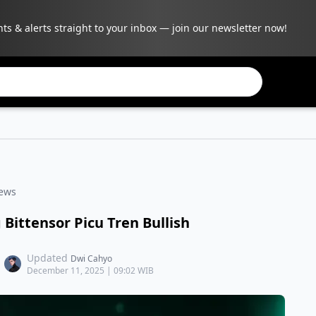
hts & alerts straight to your inbox — join our newsletter now!
ews
 Bittensor Picu Tren Bullish
Updated
Dwi Cahyo
December 11, 2025 | 09:02 WIB