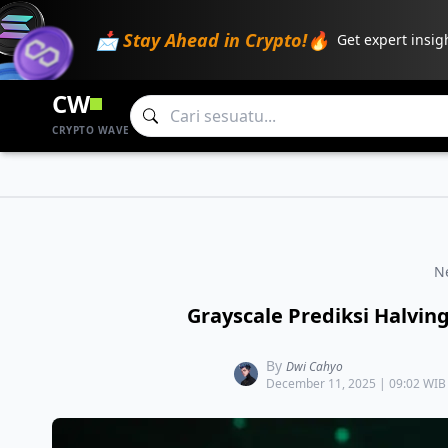
📩 Stay Ahead in Crypto!🔥
Get expert insig
CW
CRYPTO WAVE
N
​Grayscale Prediksi Halving
By
Dwi Cahyo
December 11, 2025 | 09:02 WIB