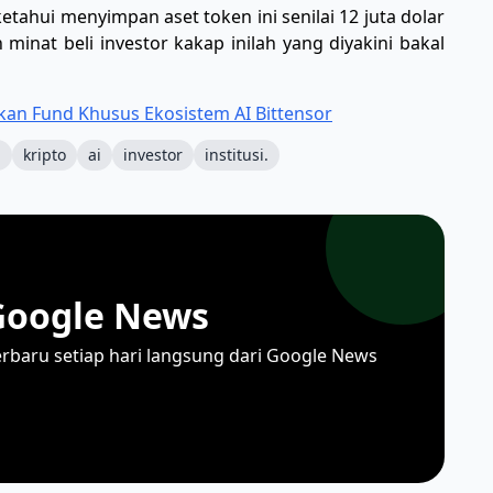
ketahui menyimpan aset token ini senilai 12 juta dolar
inat beli investor kakap inilah yang diyakini bakal
kan Fund Khusus Ekosistem AI Bittensor
i
kripto
ai
investor
institusi.
Google News
erbaru setiap hari langsung dari Google News