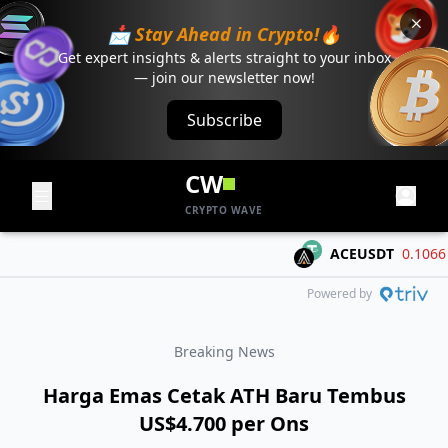
📩 Stay Ahead in Crypto!🔥
Get expert insights & alerts straight to your inbox
— join our newsletter now!
Subscribe
CW
CRYPTO WAVE
ACEUSDT
0.1066
-0
Powered by
Breaking News
Harga Emas Cetak ATH Baru Tembus
US$4.700 per Ons