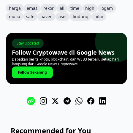
harga
emas
rekor
all
time
high
logam
mulia
safe
haven
aset
lindung
nilai
Stay Updated
Follow Cryptowave di Google News
Dapatkan berita kripto, blockchain, dan WEB3 terbaru setiap hari
langsung dari Google News Cryptowave.
Follow Sekarang
Recommended for You