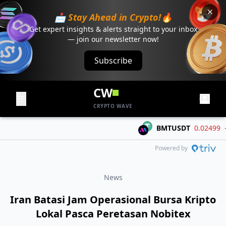
📩 Stay Ahead in Crypto!🔥
Get expert insights & alerts straight to your inbox
— join our newsletter now!
Subscribe
CW
CRYPTO WAVE
BMTUSDT
0.02499
-0.0
Powered by
News
Iran Batasi Jam Operasional Bursa Kripto
Lokal Pasca Peretasan Nobitex