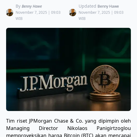
By
Updated
Benny Hawe
Benny Hawe
November 7, 2025 | 09:03
November 7, 2025 | 09:03
WIB
WIB
Tim riset JPMorgan Chase & Co. yang dipimpin oleh
Managing Director Nikolaos Panigirtzoglou
memproyeksikan harga Bitcoin (BTC) akan mencapai