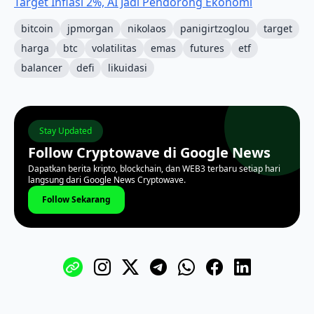
Target Inflasi 2%, AI Jadi Pendorong Ekonomi
bitcoin
jpmorgan
nikolaos
panigirtzoglou
target
harga
btc
volatilitas
emas
futures
etf
balancer
defi
likuidasi
Stay Updated
Follow Cryptowave di Google News
Dapatkan berita kripto, blockchain, dan WEB3 terbaru setiap hari
langsung dari Google News Cryptowave.
Follow Sekarang