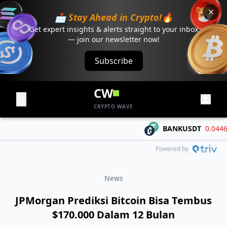
📩 Stay Ahead in Crypto!🔥
Get expert insights & alerts straight to your inbox
— join our newsletter now!
Subscribe
CW
CRYPTO WAVE
BANKUSDT
0.04468
-
Powered by
News
JPMorgan Prediksi Bitcoin Bisa Tembus
$170.000 Dalam 12 Bulan