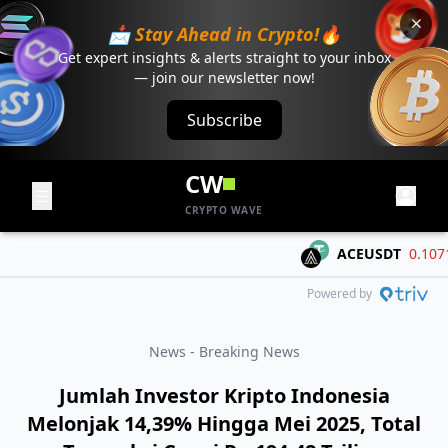
📩 Stay Ahead in Crypto!🔥
Get expert insights & alerts straight to your inbox
— join our newsletter now!
Subscribe
CW
CRYPTO WAVE
ACEUSDT
0.1071
-
Powered by
News - Breaking News
Jumlah Investor Kripto Indonesia
Melonjak 14,39% Hingga Mei 2025, Total