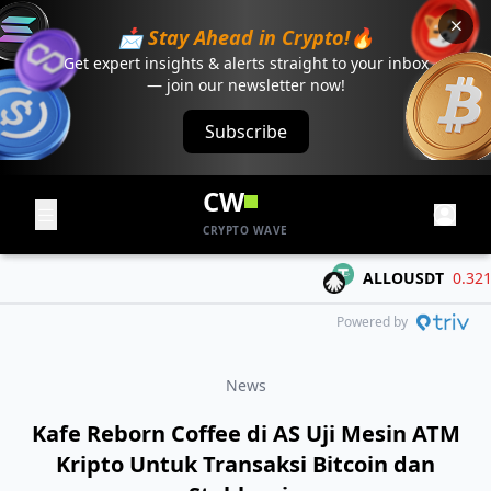
📩 Stay Ahead in Crypto!🔥
Get expert insights & alerts straight to your inbox
— join our newsletter now!
Subscribe
CW
CRYPTO WAVE
ALLOUSDT
0.3214
-
Powered by
News
Kafe Reborn Coffee di AS Uji Mesin ATM
Kripto Untuk Transaksi Bitcoin dan