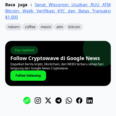
Baca juga :
Senat Wisconsin Usulkan RUU ATM
Bitcoin: Wajib Verifikasi KYC dan Batas Transaksi
$1.000
reborn
coffee
mesin
atm
bitcoin
Stay Updated
Follow Cryptowave di Google News
Dapatkan berita kripto, blockchain, dan WEB3 terbaru setiap hari
langsung dari Google News Cryptowave.
Follow Sekarang