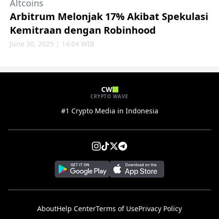
Altcoins
Arbitrum Melonjak 17% Akibat Spekulasi
Kemitraan dengan Robinhood
June 30, 2025 | 14:04 WIB
CW
CRYPTO WAVE
#1 Crypto Media in Indonesia
About
Help Center
Terms of Use
Privacy Policy