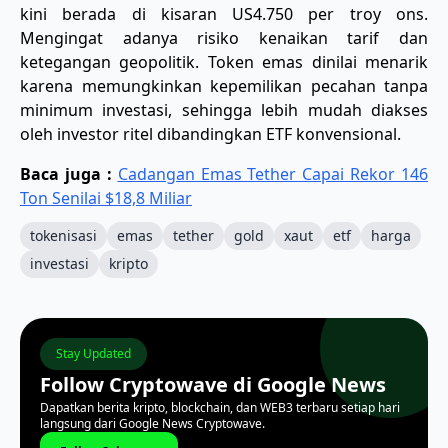
kini berada di kisaran US4.750 per troy ons.
Mengingat adanya risiko kenaikan tarif dan
ketegangan geopolitik. Token emas dinilai menarik
karena memungkinkan kepemilikan pecahan tanpa
minimum investasi, sehingga lebih mudah diakses
oleh investor ritel dibandingkan ETF konvensional.
Baca juga :
Cadangan Emas Tether Capai Rekor 146
Ton Senilai $18,8 Miliar
tokenisasi
emas
tether
gold
xaut
etf
harga
investasi
kripto
Stay Updated
Follow Cryptowave di Google News
Dapatkan berita kripto, blockchain, dan WEB3 terbaru setiap hari
langsung dari Google News Cryptowave.