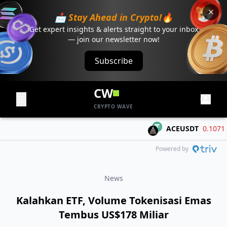
📩 Stay Ahead in Crypto!🔥
Get expert insights & alerts straight to your inbox
— join our newsletter now!
Subscribe
CW
CRYPTO WAVE
ACEUSDT
0.1071
-0.
Powered by
News
Kalahkan ETF, Volume Tokenisasi Emas
Tembus US$178 Miliar