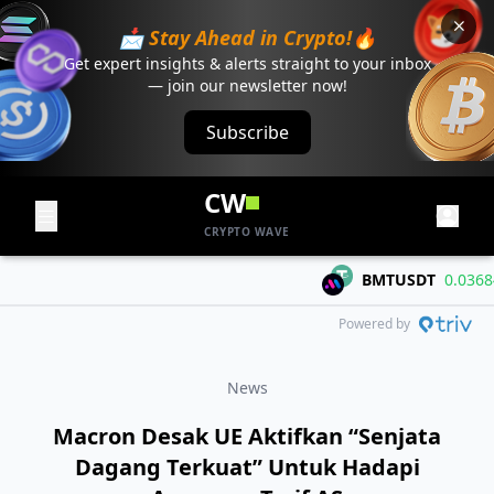
📩 Stay Ahead in Crypto!🔥
Get expert insights & alerts straight to your inbox
— join our newsletter now!
Subscribe
CW
CRYPTO WAVE
BMTUSDT
0.03684
+
Powered by
News
Macron Desak UE Aktifkan “Senjata
Dagang Terkuat” Untuk Hadapi