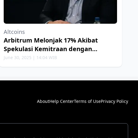
Altcoins
Arbitrum Melonjak 17% Akibat
Spekulasi Kemitraan dengan
Robinhood
June 30, 2025 | 14:04 WIB
About
Help Center
Terms of Use
Privacy Policy