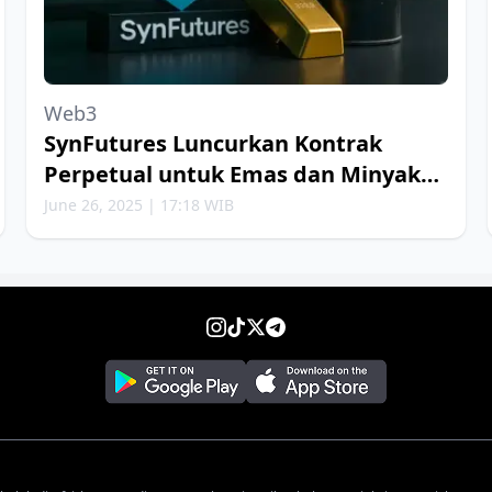
Web3
SynFutures Luncurkan Kontrak
Perpetual untuk Emas dan Minyak
Bumi
June 26, 2025 | 17:18 WIB