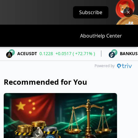
Subscribe
About
Help Center
ACEUSDT
0.1228
+0.0517 ( +72.71% )
BANKUSDT
0.04
Powered by
Recommended for You