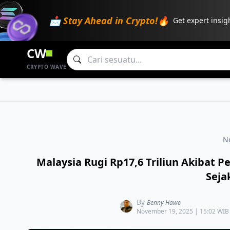
📩 Stay Ahead in Crypto!🔥
Get expert insig
CW
CRYPTO WAVE
N
Malaysia Rugi Rp17,6 Triliun Akibat P
Seja
By
Benny Hawe
November 19, 2025 | 15:02 WIB