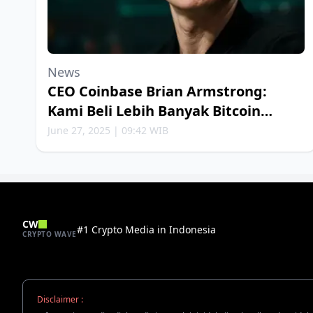
News
CEO Coinbase Brian Armstrong:
Kami Beli Lebih Banyak Bitcoin
Setiap Minggu
June 27, 2025 | 09:42 WIB
CW
#1 Crypto Media in Indonesia
CRYPTO WAVE
Disclaimer :