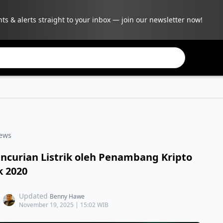
hts & alerts straight to your inbox — join our newsletter now!
ews
encurian Listrik oleh Penambang Kripto
k 2020
Updated
Benny Hawe
November 19, 2025 | 15:02 WIB