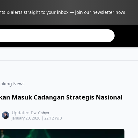
hts & alerts straight to your inbox — join our newsletter now!
eaking News
Akan Masuk Cadangan Strategis Nasional
Updated
Dwi Cahyo
January 20, 2026 | 22:12 WIB