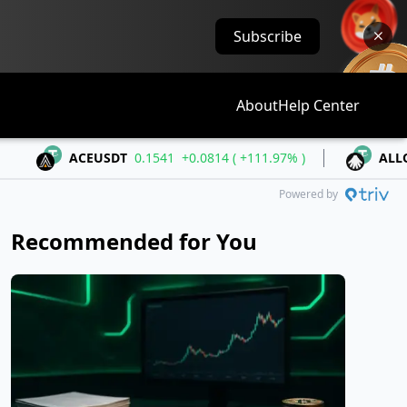
Subscribe
About
Help Center
ACEUSDT
0.1541
+0.0814 ( +111.97% )
ALLOUSDT
0.3
Powered by
Recommended for You