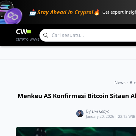
📩 Stay Ahead in Crypto!🔥
Get expert insig
CW
CRYPTO WAVE
News - Br
Menkeu AS Konfirmasi Bitcoin Sitaan 
By
Dwi Cahyo
January 20, 2026 | 22:12 WIB