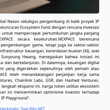
obal Nexon sekaligus pengembang di balik proyek IP
luncuran Ecosystem Fund dengan rencana investasi
ang untuk mempercepat pertumbuhan jangka panjang
PACE secara keseluruhan. ​NEXPACE berencana
 pengembangan game, tetapi juga ke sektor-sektor
infrastruktur keuangan, kecerdasan buatan (AI), aset
, Sunyoung Hwang, menegaskan bahwa inisiasi ini
dan berkelanjutan. Di dalamnya, keuangan digital
omi yang digerakkan sepenuhnya oleh pemain atau
PACE telah menandatangani perjanjian kerja sama
tures, Chainlink Labs, GSR, dan Hashed Ventures. ​
langkah ekspansi ini. harga token utilitas ekosistem
kan ini mencerminkan optimisme investor terhadap
 IP Playground".
eckmate, Siap Rilis NFT