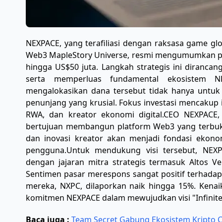
​NEXPACE, yang terafiliasi dengan raksasa game gl
Web3 MapleStory Universe, resmi mengumumkan pe
hingga US$50 juta. Langkah strategis ini diranc
serta memperluas fundamental ekosistem NEX
mengalokasikan dana tersebut tidak hanya untuk
penunjang yang krusial. Fokus investasi mencakup 
RWA, dan kreator ekonomi digital. ​CEO NEXPACE
bertujuan membangun platform Web3 yang terbuka 
dan inovasi kreator akan menjadi fondasi ekon
pengguna. ​Untuk mendukung visi tersebut, NEX
dengan jajaran mitra strategis termasuk Altos Ven
Sentimen pasar merespons sangat positif terhadap 
mereka, NXPC, dilaporkan naik hingga 15%. Kenai
komitmen NEXPACE dalam mewujudkan visi "Infinite
Baca juga :
Team Secret Gabung Ekosistem Kripto Ch