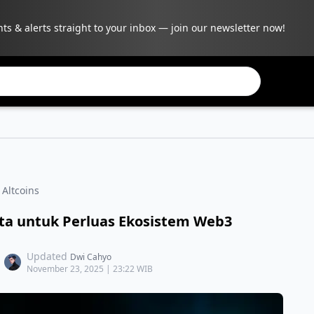
hts & alerts straight to your inbox — join our newsletter now!
 Altcoins
ta untuk Perluas Ekosistem Web3
Updated
Dwi Cahyo
November 23, 2025 | 23:22 WIB