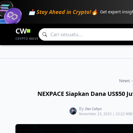
📩 Stay Ahead in Crypto!🔥
Get expert insig
CW
CRYPTO WAVE
News -
NEXPACE Siapkan Dana US$50 Ju
By
Dwi Cahyo
November 23, 2025 | 23:22 WIB