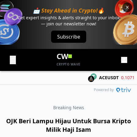
📩 Stay Ahead in Crypto!🔥
Get expert insights & alerts straight to your inbox
— join our newsletter now!
Subscribe
CW
CRYPTO WAVE
ACEUSDT
0.1071
-0.
Powered by
Breaking News
OJK Beri Lampu Hijau Untuk Bursa Kripto
Milik Haji Isam