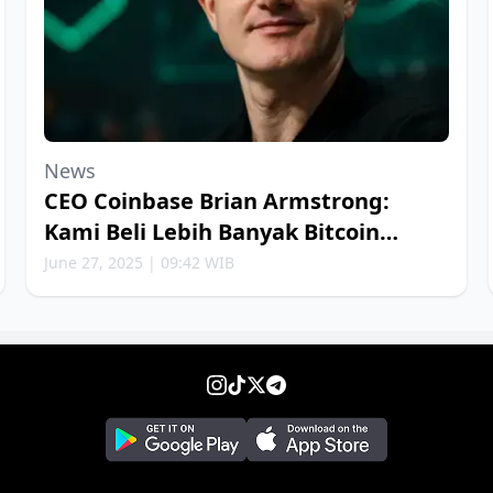
News
CEO Coinbase Brian Armstrong:
Kami Beli Lebih Banyak Bitcoin
Setiap Minggu
June 27, 2025 | 09:42 WIB