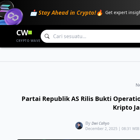
📩 Stay Ahead in Crypto!🔥
Get expert insig
CW
CRYPTO WAVE
N
​Partai Republik AS Rilis Bukti Opera
Kripto J
By
Dwi Cahyo
December 2, 2025 | 08:31 WIB