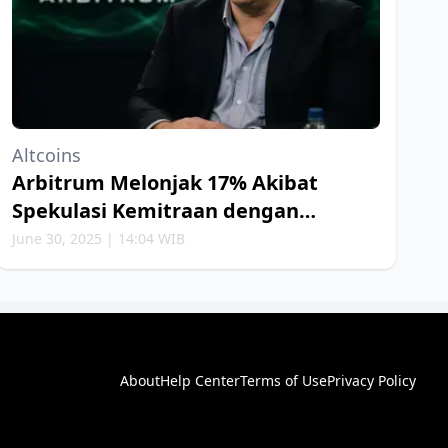
Altcoins
Arbitrum Melonjak 17% Akibat
Spekulasi Kemitraan dengan
Robinhood
June 30, 2025 | 14:04 WIB
About
Help Center
Terms of Use
Privacy Policy