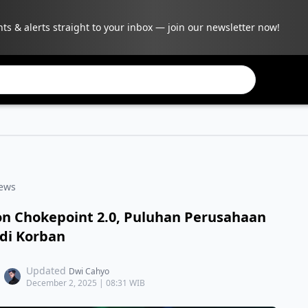
hts & alerts straight to your inbox — join our newsletter now!
ews
tion Chokepoint 2.0, Puluhan Perusahaan
adi Korban
Updated
Dwi Cahyo
December 2, 2025 | 08:31 WIB