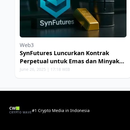
Web3
SynFutures Luncurkan Kontrak
Perpetual untuk Emas dan Minyak
Bumi
June 26, 2025 | 17:18 WIB
CW
#1 Crypto Media in Indonesia
CRYPTO WAVE