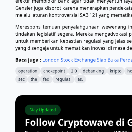
efektif memblokir bank agar tidak menyentuh laya
Gensler juga disorot karena menerapkan pendekata
melalui aturan kontroversial SAB 121 yang mematik
​Merespons temuan penyalahgunaan wewenang ini,
tindakan legislatif segera. Mereka mengadvokasi
untuk memberikan kepastian regulasi yang jelas s
yang disengaja untuk mematikan inovasi di masa d
Baca juga :
London Stock Exchange Siap Buka Perd
operation
chokepoint
2.0
debanking
kripto
h
sec
the
fed
regulasi
as.
Stay Updated
Follow Cryptowave di 