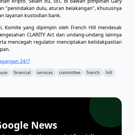
nan kripto. Selain itu, SEC di bawah pimpinan Gary
n "penindakan dulu, aturan belakangan", khususnya
an layanan kustodian bank.
 Komite yang dipimpin oleh French Hill mendesak
 pengesahan CLARITY Act dan undang-undang lainnya
erta mencegah regulator menciptakan ketidakpastian
epan.
agangan 24/7
ouse
financial
services
committee
french
hill
Google News