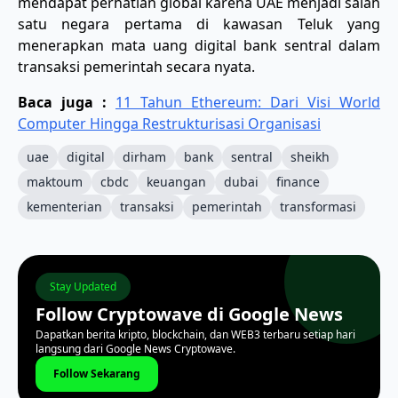
mendapat perhatian global karena UAE menjadi salah
satu negara pertama di kawasan Teluk yang
menerapkan mata uang digital bank sentral dalam
transaksi pemerintah secara nyata.
Baca juga :
11 Tahun Ethereum: Dari Visi World
Computer Hingga Restrukturisasi Organisasi
uae
digital
dirham
bank
sentral
sheikh
maktoum
cbdc
keuangan
dubai
finance
kementerian
transaksi
pemerintah
transformasi
Stay Updated
Follow Cryptowave di Google News
Dapatkan berita kripto, blockchain, dan WEB3 terbaru setiap hari
langsung dari Google News Cryptowave.
Follow Sekarang