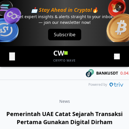
📩 Stay Ahead in Crypto!🔥
Get expert insights & alerts straight to your inbox
— join our newsletter now!
Subscribe
CW
CRYPTO WAVE
BANKUSDT
0.04303
Powered by
News
Pemerintah UAE Catat Sejarah Transaksi
Pertama Gunakan Digital Dirham