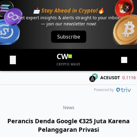
📩 Stay Ahead in Crypto!🔥
Get expert insights & alerts straight to your inbox
— join our newsletter now!
Subscribe
CW
CRYPTO WAVE
ACEUSDT
0.1116
-0.
Powered by
News
Perancis Denda Google €325 Juta Karena
Pelanggaran Privasi