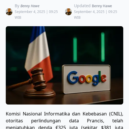
By
Updated
Benny Hawe
Benny Hawe
September 4, 2025 | 09:25
September 4, 2025 | 09:25
WIB
WIB
Komisi Nasional Informatika dan Kebebasan (CNIL),
otoritas perlindungan data Prancis, telah
menjatuhkan denda €325 juta (sekitar $381 juta