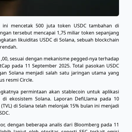
ru ini mencetak 500 juta token USDC tambahan di
ringan tersebut mencapai 1,75 miliar token sepanjang
katan likuiditas USDC di Solana, sebuah blockchain
 rendah.
r $1,00, sesuai dengan mekanisme pegged-nya terhadap
etCap pada 11 September 2025. Total pasokan USDC
ngan Solana menjadi salah satu jaringan utama yang
s resmi Circle.
ingkatnya permintaan akan stablecoin untuk aplikasi
 di ekosistem Solana. Laporan DefiLlama pada 10
(TVL) di Solana telah melonjak 15% bulan ini menjadi
USDC.
tor, dengan beberapa analis dari Bloomberg pada 11
ih lanjut oleh otoritas seperti SEC terkait emisi