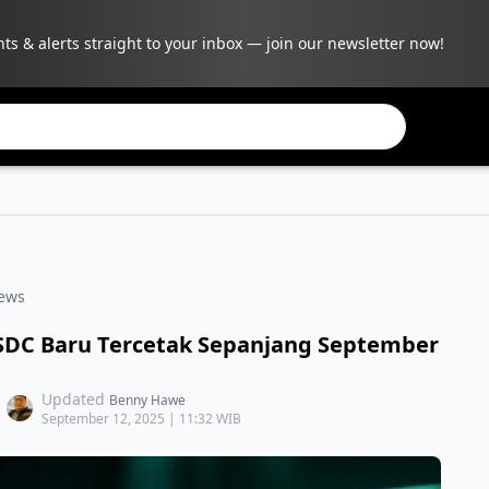
hts & alerts straight to your inbox — join our newsletter now!
ews
 USDC Baru Tercetak Sepanjang September
Updated
Benny Hawe
September 12, 2025 | 11:32 WIB