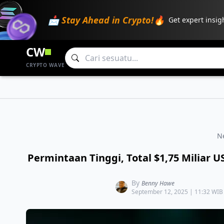
📩 Stay Ahead in Crypto!🔥
Get expert insig
CW
CRYPTO WAVE
N
Permintaan Tinggi, Total $1,75 Miliar
By
Benny Hawe
September 12, 2025 | 11:32 WIB