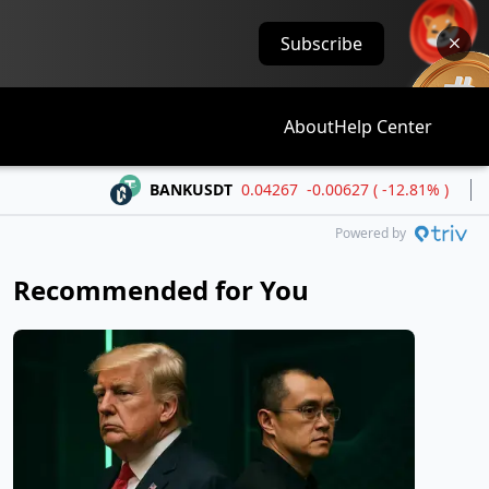
Subscribe
About
Help Center
BANKUSDT
0.04267
-0.00627 ( -12.81% )
BLE
Powered by
Recommended for You