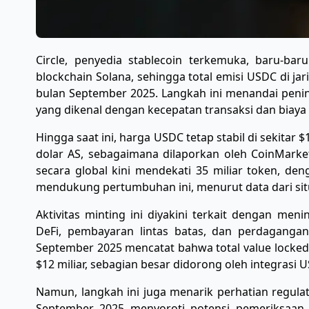
Circle, penyedia stablecoin terkemuka, baru-ba
blockchain Solana, sehingga total emisi USDC di ja
bulan September 2025. Langkah ini menandai pening
yang dikenal dengan kecepatan transaksi dan biaya
Hingga saat ini, harga USDC tetap stabil di sekita
dolar AS, sebagaimana dilaporkan oleh CoinMark
secara global kini mendekati 35 miliar token, de
mendukung pertumbuhan ini, menurut data dari situ
Aktivitas minting ini diyakini terkait dengan men
DeFi, pembayaran lintas batas, dan perdagangan
September 2025 mencatat bahwa total value locked 
$12 miliar, sebagian besar didorong oleh integrasi 
Namun, langkah ini juga menarik perhatian regula
September 2025 menyoroti potensi pemeriksaan leb