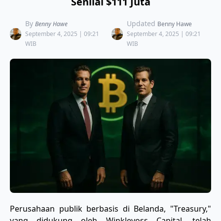
Senilai $111 Juta
By
Updated
Benny Hawe
Benny Hawe
September 4, 2025 | 09:21
September 4, 2025 | 09:21
WIB
WIB
Perusahaan publik berbasis di Belanda, "Treasury,"
yang didukung oleh Winklevoss Capital, telah