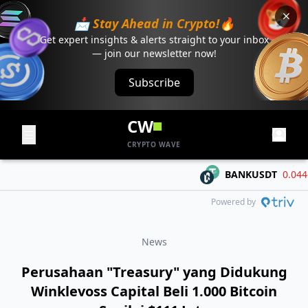
📩 Stay Ahead in Crypto!🔥
Get expert insights & alerts straight to your inbox
— join our newsletter now!
Subscribe
CW
CRYPTO WAVE
BANKUSDT
0.04468
Powered by
News
Perusahaan "Treasury" yang Didukung
Winklevoss Capital Beli 1.000 Bitcoin