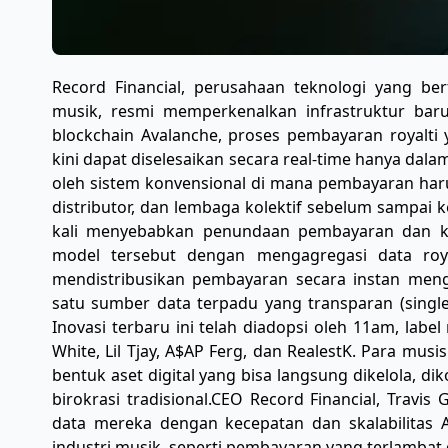
​Record Financial, perusahaan teknologi yang be
musik, resmi memperkenalkan infrastruktur baru
blockchain Avalanche, proses pembayaran royalt
kini dapat diselesaikan secara real-time hanya dalam
oleh sistem konvensional di mana pembayaran harus
distributor, dan lembaga kolektif sebelum sampai k
kali menyebabkan penundaan pembayaran dan keti
model tersebut dengan mengagregasi data roy
mendistribusikan pembayaran secara instan meng
satu sumber data terpadu yang transparan (single s
Inovasi terbaru ini telah diadopsi oleh 11am, lab
White, Lil Tjay, A$AP Ferg, dan RealestK. Para mu
bentuk aset digital yang bisa langsung dikelola, d
birokrasi tradisional. ​CEO Record Financial, Trav
data mereka dengan kecepatan dan skalabilitas 
industri musik, seperti pembayaran yang terlambat 