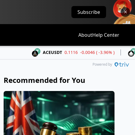
Subscribe
About
Help Center
ACEUSDT
0.1116
-0.0046 ( -3.96% )
ALLOUS
Powered by
Recommended for You