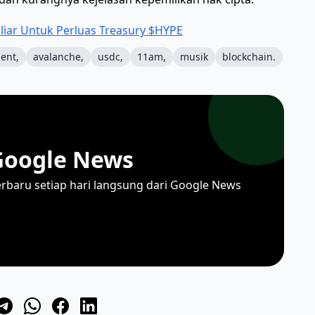
liar Untuk Perluas Treasury $HYPE
ent,
avalanche,
usdc,
11am,
musik
blockchain.
Google News
erbaru setiap hari langsung dari Google News