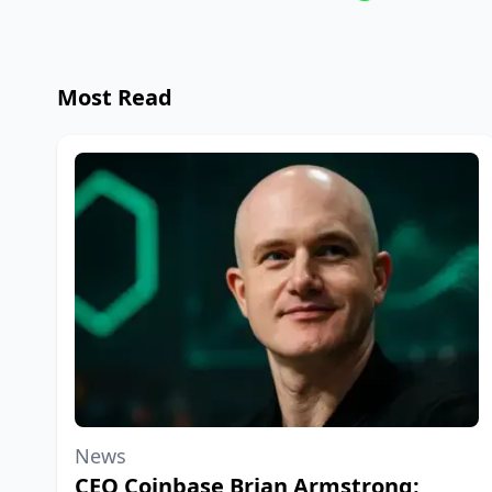
Most Read
News
CEO Coinbase Brian Armstrong: