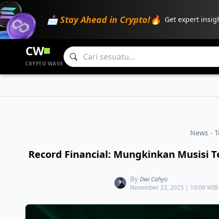
📩 Stay Ahead in Crypto!🔥
Get expert insig
CW
CRYPTO WAVE
News - 
Record Financial: Mungkinkan Musisi T
By
Dwi Cahyo
November 22, 2025 | 10:09 WIB