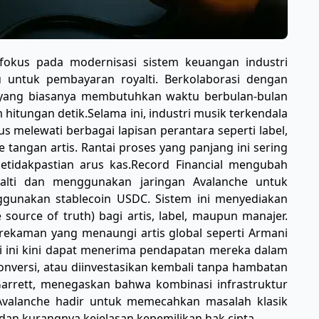
rfokus pada modernisasi sistem keuangan industri
 untuk pembayaran royalti. Berkolaborasi dengan
i yang biasanya membutuhkan waktu berbulan-bulan
 hitungan detik. ​Selama ini, industri musik terkendala
 melewati berbagai lapisan perantara seperti label,
e tangan artis. Rantai proses yang panjang ini sering
dakpastian arus kas. ​Record Financial mengubah
alti dan menggunakan jaringan Avalanche untuk
gunakan stablecoin USDC. Sistem ini menyediakan
ource of truth) bagi artis, label, maupun manajer. ​
el rekaman yang menaungi artis global seperti Armani
sisi ini kini dapat menerima pendapatan mereka dalam
ikonversi, atau diinvestasikan kembali tanpa hambatan
is Garrett, menegaskan bahwa kombinasi infrastruktur
Avalanche hadir untuk memecahkan masalah klasik
dan kurangnya kejelasan kepemilikan hak cipta.