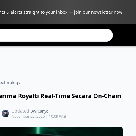
hts & alerts straight to your inbox — join our newsletter now!
Technology
erima Royalti Real-Time Secara On-Chain
Updated
Dwi Cahyo
November 22, 2025 | 10:09 WIB