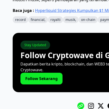
Baca juga :
Hyperliquid Strategies Kumpulkan $1 Mi
record
financial,
royalti
musik,
on-chain
paym
Stay Updated
Follow Cryptowave di 
Dapatkan berita kripto, blockchain, dan WEB3 t
Cryptowave.
Follow Sekarang