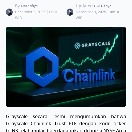
By
Updated
Dwi Cahyo
Dwi Cahyo
December 3, 2025 | 08:10
December 3, 2025 | 08:10
WIB
WIB
​Grayscale secara resmi mengumumkan bahwa
Grayscale Chainlink Trust ETF dengan kode ticker
GLNK telah mulai diperdagangkan di bursa NYSE Arca