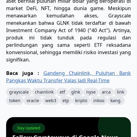
aset bernilai puluhan miliar dolar yang beroperasi di
market DeFi, NFT, hingga dunia game. Meskipun
menawarkan kemudahan akses, Grayscale
menekankan bahwa GLNK tidak terdaftar di bawah
Investment Company Act of 1940 ("40 Act"). Artinya,
produk ini tidak tunduk pada regulasi dan
perlindungan yang sama seperti ETF reksadana
konvensional, sehingga memiliki risiko investasi yang
signifikan.
Baca juga :
Gandeng Chainlink, Puluhan Bank
Pangkas Waktu Transfer Valas Jadi Real-Time
grayscale
chainlink
etf
glnk
nyse
arca
link
token
oracle
web3
etp
kripto
inkoo
kang.
Stay Updated