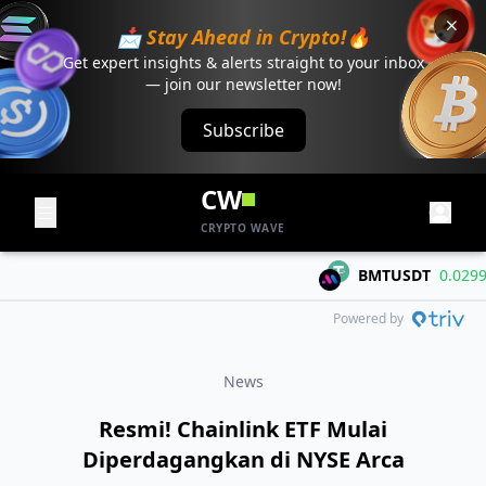
📩 Stay Ahead in Crypto!🔥
Get expert insights & alerts straight to your inbox
— join our newsletter now!
Subscribe
CW
CRYPTO WAVE
BMTUSDT
0.02995
+
Powered by
News
Resmi! Chainlink ETF Mulai
Diperdagangkan di NYSE Arca