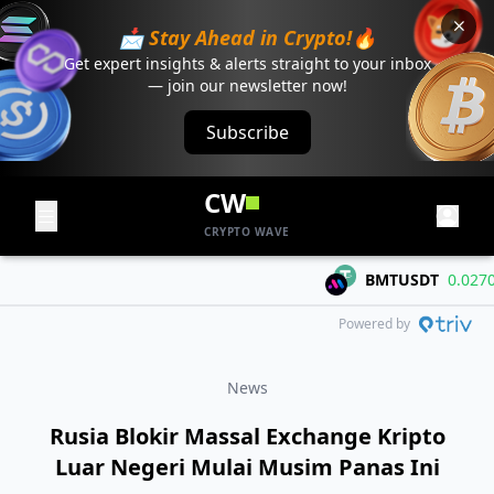
📩 Stay Ahead in Crypto!🔥
Get expert insights & alerts straight to your inbox
— join our newsletter now!
Subscribe
CW
CRYPTO WAVE
BMTUSDT
0.02702
+
Powered by
News
Rusia Blokir Massal Exchange Kripto
Luar Negeri Mulai Musim Panas Ini