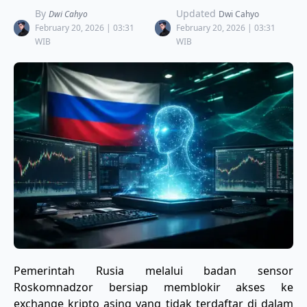
By
Updated
Dwi Cahyo
Dwi Cahyo
February 20, 2026 | 03:31
February 20, 2026 | 03:31
WIB
WIB
​Pemerintah Rusia melalui badan sensor
Roskomnadzor bersiap memblokir akses ke
exchange kripto asing yang tidak terdaftar di dalam