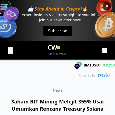
📩 Stay Ahead in Crypto!🔥
Get expert insights & alerts straight to your inbox
— join our newsletter now!
Subscribe
CW
CRYPTO WAVE
BMTUSDT
0.02938
+
Powered by
News
Saham BIT Mining Melejit 355% Usai
Umumkan Rencana Treasury Solana