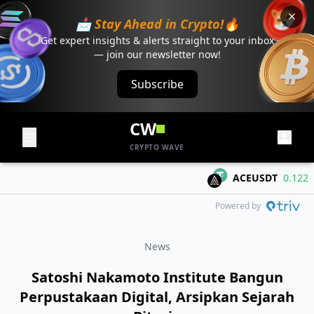
📩 Stay Ahead in Crypto!🔥
Get expert insights & alerts straight to your inbox
— join our newsletter now!
Subscribe
CW
CRYPTO WAVE
ACEUSDT
0.122
+0.
Powered by
News
Satoshi Nakamoto Institute Bangun
Perpustakaan Digital, Arsipkan Sejarah