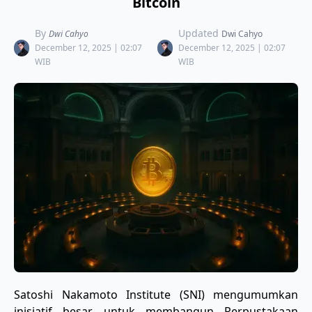
Bitcoin
By
Updated
Dwi Cahyo
Dwi Cahyo
December 12, 2025 | 02:07
December 12, 2025 | 02:07
WIB
WIB
​Satoshi Nakamoto Institute (SNI) mengumumkan
inisiatif besar untuk membangun Perpustakaan