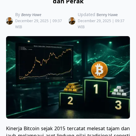
dan Perak
By
Updated
Benny Hawe
Benny Hawe
December 29, 2025 | 09:37
December 29, 2025 | 09:37
WIB
WIB
Kinerja Bitcoin sejak 2015 tercatat melesat tajam dan
jauh melampaui aset lindung nilai tradisional seperti