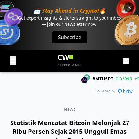
📩 Stay Ahead in Crypto!🔥
Get expert insights & alerts straight to your inbox
— join our newsletter now!
Subscribe
CW
CRYPTO WAVE
BMTUSDT
0.02995
+0.003
Powered by
News
Statistik Mencatat Bitcoin Melonjak 27
Ribu Persen Sejak 2015 Ungguli Emas