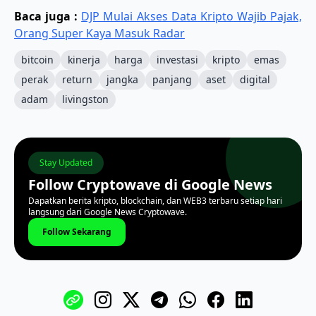
Baca juga :
DJP Mulai Akses Data Kripto Wajib Pajak,
Orang Super Kaya Masuk Radar
bitcoin
kinerja
harga
investasi
kripto
emas
perak
return
jangka
panjang
aset
digital
adam
livingston
Stay Updated
Follow Cryptowave di Google News
Dapatkan berita kripto, blockchain, dan WEB3 terbaru setiap hari
langsung dari Google News Cryptowave.
Follow Sekarang