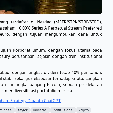
 yang terdaftar di Nasdaq (MSTR/STRK/STRF/STRD),
saham 10,00% Series A Perpetual Stream Preferred
i euro, dengan tujuan mengumpulkan dana untuk
k tujuan korporat umum, dengan fokus utama pada
easury perusahaan, sejalan dengan tren institusional
abadi dengan tingkat dividen tetap 10% per tahun,
l stabil sekaligus eksposur terhadap kripto. Langkah
p nilai jangka panjang Bitcoin, sebuah pendekatan
uk mendiversifikasi portofolio mereka.
Saham Strategy Dibantu ChatGPT
michael
saylor
investasi
institusional
kripto