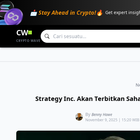
📩 Stay Ahead in Crypto!🔥
Get expert insig
CW
CRYPTO WAVE
N
Strategy Inc. Akan Terbitkan Sah
By
Benny Hawe
November 9, 2025 | 15:20 WIB