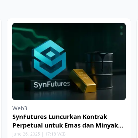
Web3
SynFutures Luncurkan Kontrak
Perpetual untuk Emas dan Minyak
Bumi
June 26, 2025 | 17:18 WIB