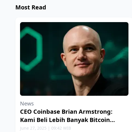
Most Read
News
CEO Coinbase Brian Armstrong:
Kami Beli Lebih Banyak Bitcoin
Setiap Minggu
June 27, 2025 | 09:42 WIB