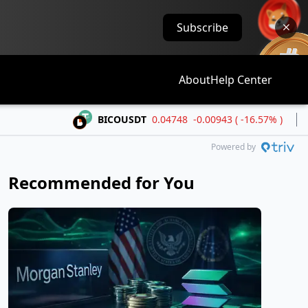
Subscribe
About
Help Center
BICOUSDT
0.04748
-0.00943 ( -16.57% )
BMT
Powered by
Recommended for You