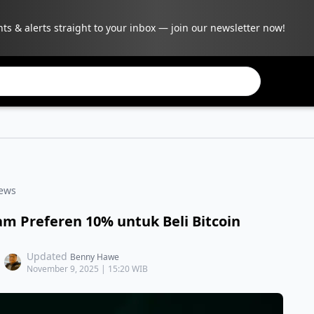
hts & alerts straight to your inbox — join our newsletter now!
ews
am Preferen 10% untuk Beli Bitcoin
Updated
Benny Hawe
November 9, 2025 | 15:20 WIB