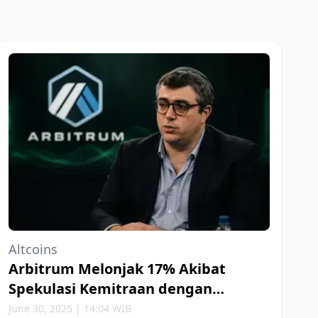
Altcoins
Arbitrum Melonjak 17% Akibat
Spekulasi Kemitraan dengan
Robinhood
June 30, 2025 | 14:04 WIB