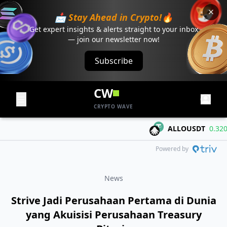
📩 Stay Ahead in Crypto!🔥
Get expert insights & alerts straight to your inbox
— join our newsletter now!
Subscribe
CW
CRYPTO WAVE
ALLOUSDT
0.3206
+
Powered by
News
Strive Jadi Perusahaan Pertama di Dunia
yang Akuisisi Perusahaan Treasury