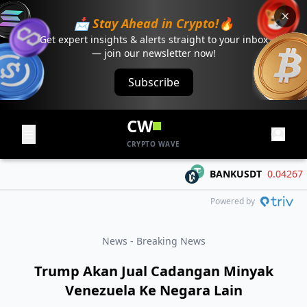
📩 Stay Ahead in Crypto!🔥
Get expert insights & alerts straight to your inbox
— join our newsletter now!
Subscribe
CW
CRYPTO WAVE
BANKUSDT
0.04267
-0.
Powered by
News - Breaking News
Trump Akan Jual Cadangan Minyak
Venezuela Ke Negara Lain