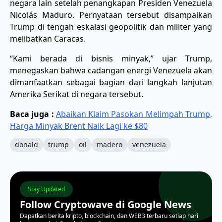
negara lain setelah penangkapan Presiden Venezuela
Nicolás Maduro. Pernyataan tersebut disampaikan
Trump di tengah eskalasi geopolitik dan militer yang
melibatkan Caracas.
“Kami berada di bisnis minyak,” ujar Trump,
menegaskan bahwa cadangan energi Venezuela akan
dimanfaatkan sebagai bagian dari langkah lanjutan
Amerika Serikat di negara tersebut.
Baca juga :
Abaikan Klaim Pasokan Melimpah Trump,
Harga Minyak Brent Naik Lagi ke $80
donald
trump
oil
madero
venezuela
Stay Updated
Follow Cryptowave di Google News
Dapatkan berita kripto, blockchain, dan WEB3 terbaru setiap hari