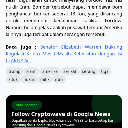
nuklir Iran. Bomber tersebut dapat membawa bom
penghancur bunker seberat 13 Ton, yang dirancang
untuk menembus kedalaman fasilitas Fordow.
Namun, belum jelas apakah pesawat tempur Amerika
lainnya juga terlibat dalam serangan tersebut.
Baca juga :
Senator Elizabeth Warren Dukung
Regulasi Kripto Meski Masih Keberatan dengan Isi
CLARITY Act
trump
klaim
amerika
serikat
serang
tiga
situs
nuklir
milik
iran
Stay Updated
Follow Cryptowave di Google News
Dapatkan berita kripto, blockchain, dan WEB3 terbaru setiap hari
langsung dari Google News Cryptowave.