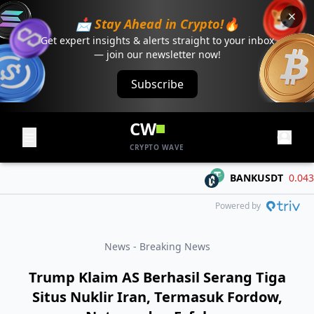
📩 Stay Ahead in Crypto!🔥
Get expert insights & alerts straight to your inbox
— join our newsletter now!
Subscribe
CW
CRYPTO WAVE
BANKUSDT
0.04303
Powered by
News - Breaking News
Trump Klaim AS Berhasil Serang Tiga
Situs Nuklir Iran, Termasuk Fordow,