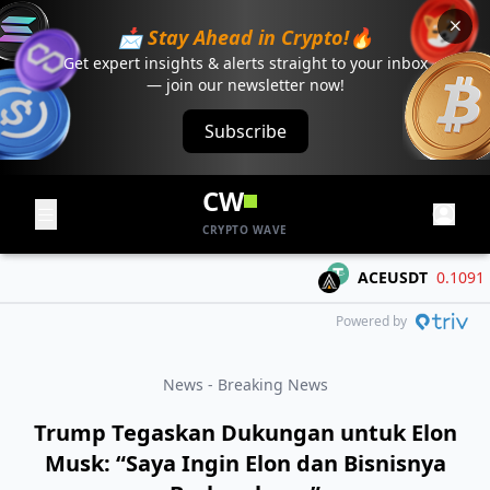
📩 Stay Ahead in Crypto!🔥
Get expert insights & alerts straight to your inbox
— join our newsletter now!
Subscribe
CW
CRYPTO WAVE
ACEUSDT
0.1091
-0.
Powered by
News - Breaking News
Trump Tegaskan Dukungan untuk Elon
Musk: “Saya Ingin Elon dan Bisnisnya