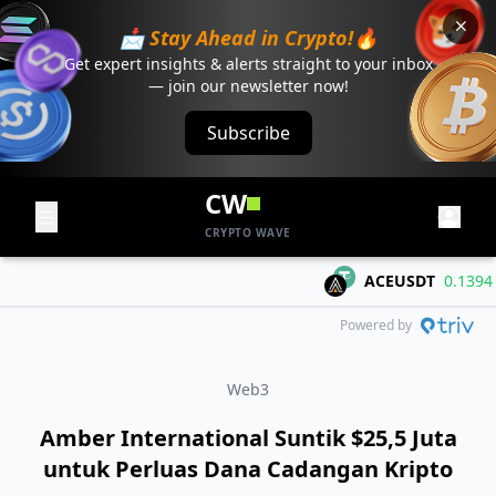
📩 Stay Ahead in Crypto!🔥
Get expert insights & alerts straight to your inbox
— join our newsletter now!
Subscribe
CW
CRYPTO WAVE
ACEUSDT
0.1394
+0
Powered by
Web3
Amber International Suntik $25,5 Juta
untuk Perluas Dana Cadangan Kripto