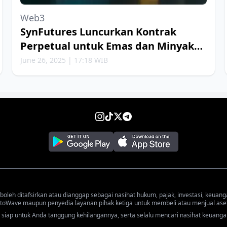
Web3
SynFutures Luncurkan Kontrak
Perpetual untuk Emas dan Minyak
Bumi
June 26, 2025 | 17:18 WIB
 boleh ditafsirkan atau dianggap sebagai nasihat hukum, pajak, investasi, keuang
oWave maupun penyedia layanan pihak ketiga untuk membeli atau menjual aset 
iap untuk Anda tanggung kehilangannya, serta selalu mencari nasihat keuanga