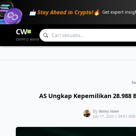
📩 Stay Ahead in Crypto!🔥
Get expert insig
CW
CRYPTO WAVE
N
AS Ungkap Kepemilikan 28.988 BTC
By
Benny Hawe
July 17, 2025 | 09:01 WIB