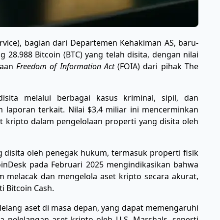
rvice), bagian dari Departemen Kehakiman AS, baru-
988 Bitcoin (BTC) yang telah disita, dengan nilai
ntaan
Freedom of Information Act
(FOIA) dari pihak The
ita melalui berbagai kasus kriminal, sipil, dan
 laporan terkait. Nilai $3,4 miliar ini mencerminkan
et kripto dalam pengelolaan properti yang disita oleh
g disita oleh penegak hukum, termasuk properti fisik
 CoinDesk pada Februari 2025 mengindikasikan bahwa
 melacak dan mengelola aset kripto secara akurat,
ti Bitcoin Cash.
 lelang aset di masa depan, yang dapat memengaruhi
 pelelangan aset kripto oleh U.S. Marshals, seperti