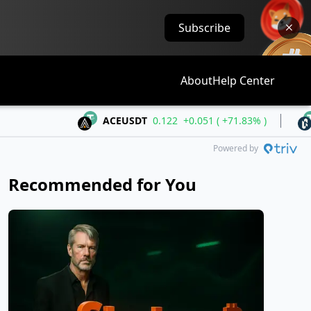
Subscribe
About
Help Center
ACEUSDT
0.122
+0.051 ( +71.83% )
BANKUS
Powered by
Recommended for You