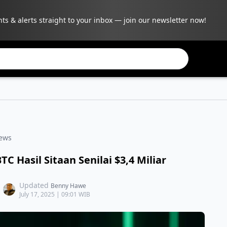
hts & alerts straight to your inbox — join our newsletter now!
ews
 Hasil Sitaan Senilai $3,4 Miliar
Updated
Benny Hawe
July 17, 2025 | 09:01 WIB