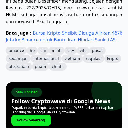
ini pada bulan Desember mendatang, sejalan dengan
Resolusi 222/2025/QH15, demi mewujudkan ambisi
HCMC sebagai pusat gravitasi baru untuk keuangan
dan inovasi di Asia Tenggara.
Baca juga :
Bursa Kripto Shelbit Diduga Alirkan $676
Juta ke Binance untuk Bantu Iran Hindari Sanksi AS
binance
ho
chi
minh
city
vifc
pusat
keuangan
internasional
vietnam
regulasi
kripto
blockchain
pham
chinh.
Stay Updated
Follow Cryptowave di Google News
Dapatkan berita kripto, blockchain, dan WEB3 terbaru setiap hari
langsung dari Google News Cryptowave.
Follow Sekarang