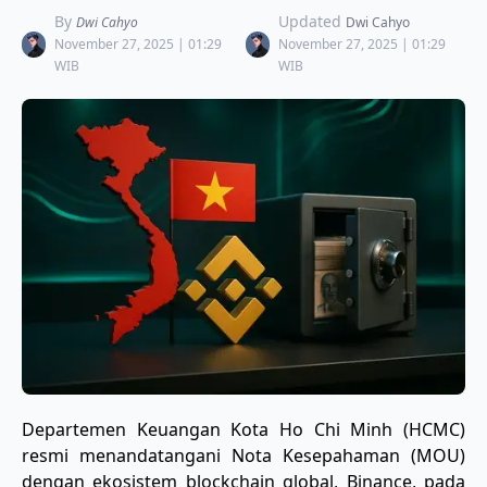
By
Updated
Dwi Cahyo
Dwi Cahyo
November 27, 2025 | 01:29
November 27, 2025 | 01:29
WIB
WIB
Departemen Keuangan Kota Ho Chi Minh (HCMC)
resmi menandatangani Nota Kesepahaman (MOU)
dengan ekosistem blockchain global, Binance, pada