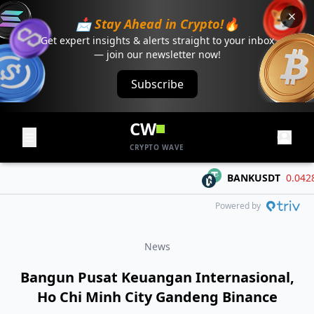
📩 Stay Ahead in Crypto!🔥
Get expert insights & alerts straight to your inbox
— join our newsletter now!
Subscribe
CW
CRYPTO WAVE
BANKUSDT
0.04284
-
Powered by
News
Bangun Pusat Keuangan Internasional,
Ho Chi Minh City Gandeng Binance