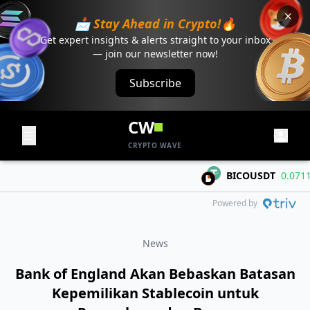
📩 Stay Ahead in Crypto!🔥
Get expert insights & alerts straight to your inbox
— join our newsletter now!
Subscribe
CW
CRYPTO WAVE
BICOUSDT
0.07116
+
Powered by
News
Bank of England Akan Bebaskan Batasan
Kepemilikan Stablecoin untuk