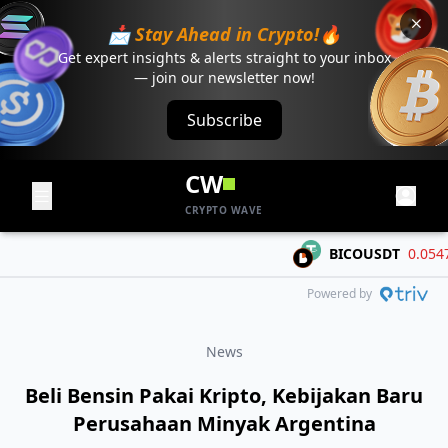
📩 Stay Ahead in Crypto!🔥
Get expert insights & alerts straight to your inbox
— join our newsletter now!
Subscribe
CW
CRYPTO WAVE
BICOUSDT
0.05474
Powered by
News
Beli Bensin Pakai Kripto, Kebijakan Baru
Perusahaan Minyak Argentina