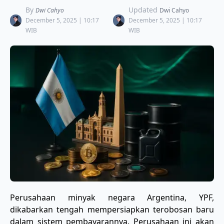
By
Updated
Dwi Cahyo
Dwi Cahyo
December 5, 2025 | 10:17
December 5, 2025 | 10:17
WIB
WIB
​Perusahaan minyak negara Argentina, YPF,
dikabarkan tengah mempersiapkan terobosan baru
dalam sistem pembayarannya. Perusahaan ini akan