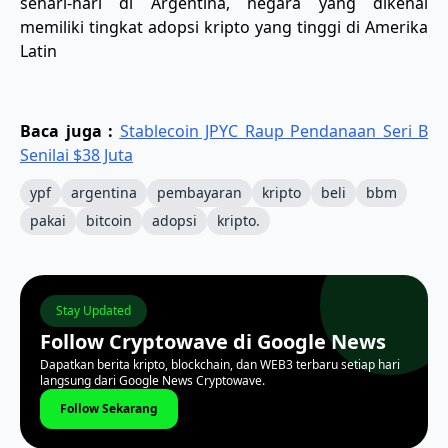
sehari-hari di Argentina, negara yang dikenal
memiliki tingkat adopsi kripto yang tinggi di Amerika
Latin
Baca juga :
Stablecoin JPYC Raup Pendanaan Seri B
Senilai $38 Juta
ypf
argentina
pembayaran
kripto
beli
bbm
pakai
bitcoin
adopsi
kripto.
Stay Updated
Follow Cryptowave di Google News
Dapatkan berita kripto, blockchain, dan WEB3 terbaru setiap hari
langsung dari Google News Cryptowave.
Follow Sekarang