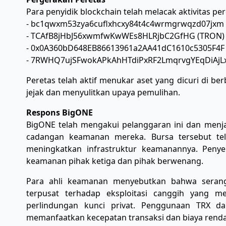
Para penyidik blockchain telah melacak aktivitas p
- bc1qwxm53zya6cuflxhcxy84t4c4wrmgrwqzd07jxm (
- TCAfB8jHbJ56xwmfwKwWEs8HLRjbC2GfHG (TRON)
- 0x0A360bD648EB86613961a2AA41dC1610c5305F4F 
- 7RWHQ7ujSFwokAPkAhHTdiPxRF2LmqrvgYEqDiAjLx
Peretas telah aktif menukar aset yang dicuri di 
jejak dan menyulitkan upaya pemulihan.
Respons BigONE
BigONE telah mengakui pelanggaran ini dan men
cadangan keamanan mereka. Bursa tersebut te
meningkatkan infrastruktur keamanannya. Penye
keamanan pihak ketiga dan pihak berwenang.
Para ahli keamanan menyebutkan bahwa seranga
terpusat terhadap eksploitasi canggih yang me
perlindungan kunci privat. Penggunaan TRX da
memanfaatkan kecepatan transaksi dan biaya rendah