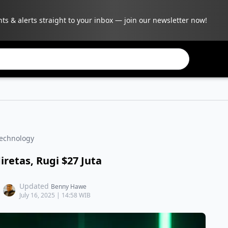
hts & alerts straight to your inbox — join our newsletter now!
Technology
retas, Rugi $27 Juta
Updated
Benny Hawe
July 16, 2025 | 14:58 WIB