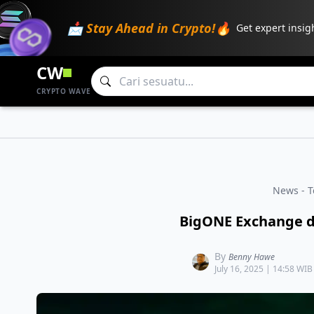
📩 Stay Ahead in Crypto!🔥
Get expert insig
CW
CRYPTO WAVE
News - 
BigONE Exchange di
By
Benny Hawe
July 16, 2025 | 14:58 WIB