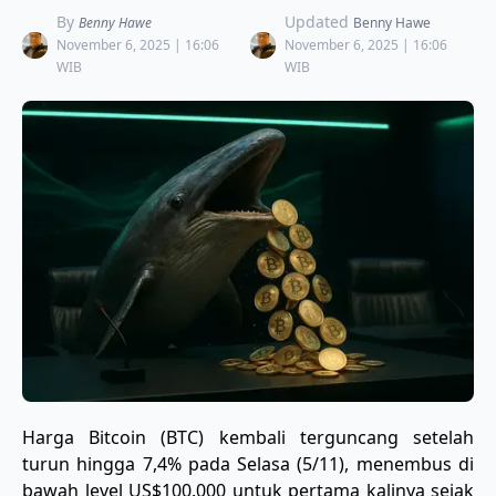
By
Updated
Benny Hawe
Benny Hawe
November 6, 2025 | 16:06
November 6, 2025 | 16:06
WIB
WIB
Harga Bitcoin (BTC) kembali terguncang setelah
turun hingga 7,4% pada Selasa (5/11), menembus di
bawah level US$100.000 untuk pertama kalinya sejak