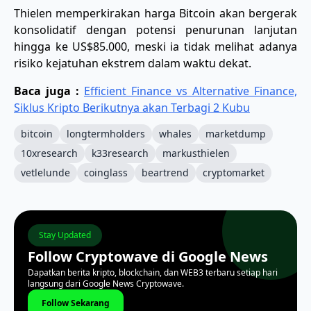
Thielen memperkirakan harga Bitcoin akan bergerak
konsolidatif dengan potensi penurunan lanjutan
hingga ke US$85.000, meski ia tidak melihat adanya
risiko kejatuhan ekstrem dalam waktu dekat.
Baca juga :
Efficient Finance vs Alternative Finance,
Siklus Kripto Berikutnya akan Terbagi 2 Kubu
bitcoin
longtermholders
whales
marketdump
10xresearch
k33research
markusthielen
vetlelunde
coinglass
beartrend
cryptomarket
Stay Updated
Follow Cryptowave di Google News
Dapatkan berita kripto, blockchain, dan WEB3 terbaru setiap hari
langsung dari Google News Cryptowave.
Follow Sekarang