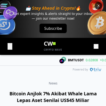
📩 Stay Ahead in Crypto!🔥
Get expert insights & alerts straight to your inbox
— join our newsletter now!
Subscribe
CW
CRYPTO WAVE
BMTUSDT
0.02808
+0.0147
Powered by
News
Bitcoin Anjlok 7% Akibat Whale Lama
Lepas Aset Senilai US$45 Miliar