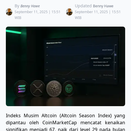
By
Updated
Benny Hawe
Benny Hawe
September 11, 2025 | 15:51
September 11, 2025 | 15:51
WIB
WIB
Indeks Musim Altcoin (Altcoin Season Index) yang
dipantau oleh CoinMarketCap mencatat kenaikan
signifikan menjadi 67, naik dari level 29 pada bulan