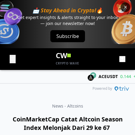
📩 Stay Ahead in Crypto!🔥
Get expert insights & alerts straight to your inbox
— join our newsletter now!
Subscribe
CW
CRYPTO WAVE
ACEUSDT
0.144
+0.0
Powered by
News - Altcoins
CoinMarketCap Catat Altcoin Season
Index Melonjak Dari 29 ke 67