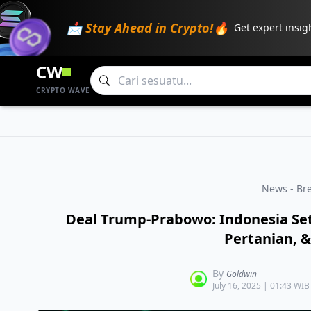
📩 Stay Ahead in Crypto!🔥
Get expert insig
CW
CRYPTO WAVE
News - Br
Deal Trump-Prabowo: Indonesia Setuj
Pertanian, &
By
Goldwin
July 16, 2025 | 01:43 WIB