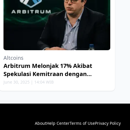
Altcoins
Arbitrum Melonjak 17% Akibat
Spekulasi Kemitraan dengan
Robinhood
June 30, 2025 | 14:04 WIB
About
Help Center
Terms of Use
Privacy Policy