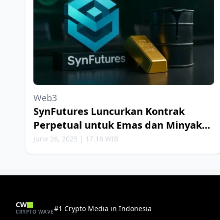
Web3
SynFutures Luncurkan Kontrak
Perpetual untuk Emas dan Minyak
Bumi
June 26, 2025 | 17:18 WIB
CW
#1 Crypto Media in Indonesia
CRYPTO WAVE