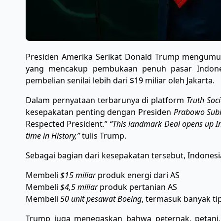
Presiden Amerika Serikat Donald Trump mengumu
yang mencakup pembukaan penuh pasar Indone
pembelian senilai lebih dari $19 miliar oleh Jakarta.
Dalam pernyataan terbarunya di platform
Truth Soci
kesepakatan penting dengan Presiden
Prabowo Sub
Respected President.”
“This landmark Deal opens up In
time in History,”
tulis Trump.
Sebagai bagian dari kesepakatan tersebut, Indonesi
Membeli
$15 miliar
produk energi dari AS
Membeli
$4,5 miliar
produk pertanian AS
Membeli
50 unit pesawat Boeing
, termasuk banyak ti
Trump juga menegaskan bahwa peternak, petani,