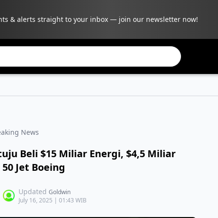
hts & alerts straight to your inbox — join our newsletter now!
eaking News
u Beli $15 Miliar Energi, $4,5 Miliar
 50 Jet Boeing
Updated
Goldwin
July 16, 2025 | 01:43 WIB