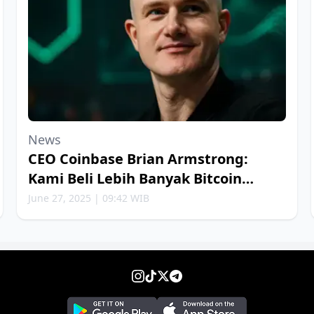
News
CEO Coinbase Brian Armstrong:
Kami Beli Lebih Banyak Bitcoin
Setiap Minggu
June 27, 2025 | 09:42 WIB