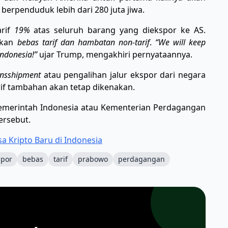
erpenduduk lebih dari 280 juta jiwa.
arif
19%
atas seluruh barang yang diekspor ke AS.
akan
bebas tarif dan hambatan non-tarif
.
“We will keep
Indonesia!”
ujar Trump, mengakhiri pernyataannya.
ansshipment
atau pengalihan jalur ekspor dari negara
arif tambahan akan tetap dikenakan.
pemerintah Indonesia atau Kementerian Perdagangan
ersebut.
a Kripto Baru di Indonesia
spor
bebas
tarif
prabowo
perdagangan