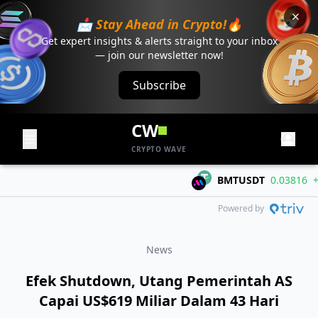
📩 Stay Ahead in Crypto!🔥
Get expert insights & alerts straight to your inbox
— join our newsletter now!
Subscribe
CW
CRYPTO WAVE
BMTUSDT
0.03816
+0.0
Powered by
News
Efek Shutdown, Utang Pemerintah AS
Capai US$619 Miliar Dalam 43 Hari