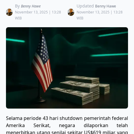
By
Updated
Benny Hawe
Benny Hawe
November 13, 2025 | 13:28
November 13, 2025 | 13:28
WIB
WIB
Selama periode 43 hari shutdown pemerintah federal
Amerika Serikat, negara dilaporkan telah
menerbitkan utang senilai sekitar US$619 miliar, yang