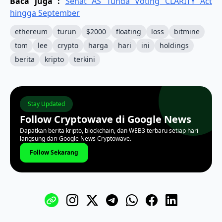
Baca juga :
Senat AS Tunda Voting CLARITY Act
hingga September
ethereum
turun
$2000
floating
loss
bitmine
tom
lee
crypto
harga
hari
ini
holdings
berita
kripto
terkini
Stay Updated
Follow Cryptowave di Google News
Dapatkan berita kripto, blockchain, dan WEB3 terbaru setiap hari
langsung dari Google News Cryptowave.
Follow Sekarang