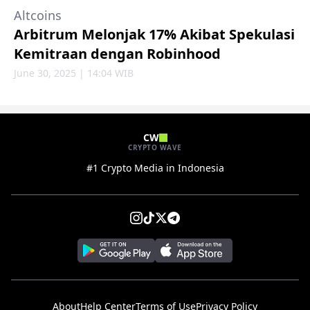
Altcoins
Arbitrum Melonjak 17% Akibat Spekulasi
Kemitraan dengan Robinhood
June 30, 2025 | 14:04 WIB
CW
CRYPTO WAVE
#1 Crypto Media in Indonesia
About
Help Center
Terms of Use
Privacy Policy