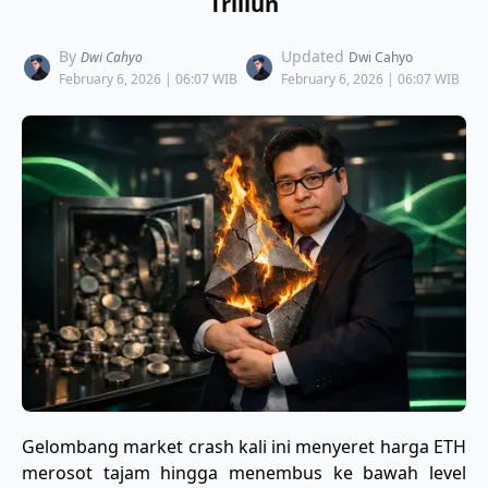
Triliun
By
Updated
Dwi Cahyo
Dwi Cahyo
February 6, 2026 | 06:07 WIB
February 6, 2026 | 06:07 WIB
Gelombang market crash kali ini menyeret harga ETH
merosot tajam hingga menembus ke bawah level