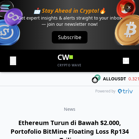
📩 Stay Ahead in Crypto!🔥
Get expert insights & alerts straight to your inbox
— join our newsletter now!
Subscribe
CW
CRYPTO WAVE
ALLOUSDT
0.3218
-
Powered by
News
Ethereum Turun di Bawah $2.000,
Portofolio BitMine Floating Loss Rp134