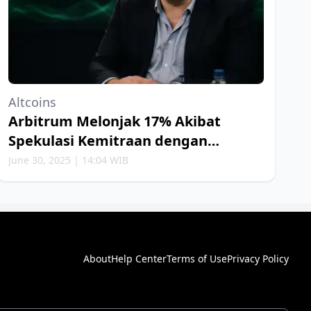
Altcoins
Arbitrum Melonjak 17% Akibat
Spekulasi Kemitraan dengan
Robinhood
June 30, 2025 | 14:04 WIB
About
Help Center
Terms of Use
Privacy Policy