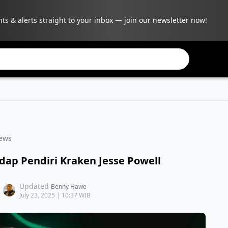
hts & alerts straight to your inbox — join our newsletter now!
ews
dap Pendiri Kraken Jesse Powell
Updated
Benny Hawe
July 23, 2025 | 10:37 WIB