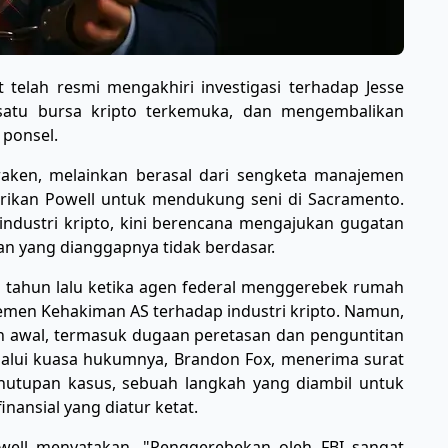
t telah resmi mengakhiri investigasi terhadap Jesse
satu bursa kripto terkemuka, dan mengembalikan
 ponsel.
 Kraken, melainkan berasal dari sengketa manajemen
irikan Powell untuk mendukung seni di Sacramento.
 industri kripto, kini berencana mengajukan gugatan
n yang dianggapnya tidak berdasar.
a tahun lalu ketika agen federal menggerebek rumah
emen Kehakiman AS terhadap industri kripto. Namun,
 awal, termasuk dugaan peretasan dan penguntitan
elalui kuasa hukumnya, Brandon Fox, menerima surat
utupan kasus, sebuah langkah yang diambil untuk
nansial yang diatur ketat.
well menyatakan, "Penggerebekan oleh FBI sangat