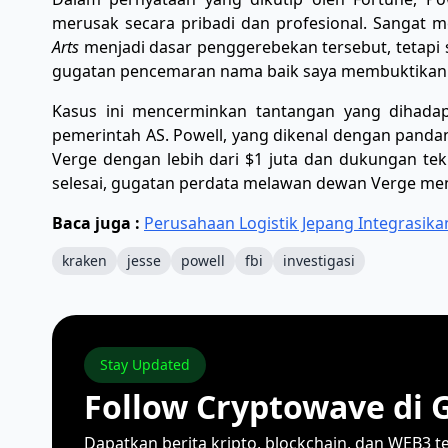
merusak secara pribadi dan profesional. Sangat
Arts
menjadi dasar penggerebekan tersebut, tetapi 
gugatan pencemaran nama baik saya membuktikan h
Kasus ini mencerminkan tantangan yang dihadap
pemerintah AS. Powell, yang dikenal dengan pandan
Verge dengan lebih dari $1 juta dan dukungan tek
selesai, gugatan perdata melawan dewan Verge men
Baca juga :
Perusahaan Logistik Jepang Integrasika
kraken
jesse
powell
fbi
investigasi
Stay Updated
Follow Cryptowave di 
Dapatkan berita kripto, blockchain, dan WEB3 t