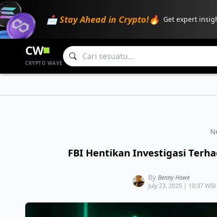
📩 Stay Ahead in Crypto!🔥
Get expert insig
CW
CRYPTO WAVE
N
FBI Hentikan Investigasi Terha
By
Benny Hawe
July 23, 2025 | 10:37 WIB