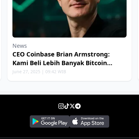
News
CEO Coinbase Brian Armstrong:
Kami Beli Lebih Banyak Bitcoin
Setiap Minggu
June 27, 2025 | 09:42 WIB