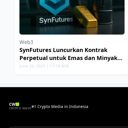
Web3
SynFutures Luncurkan Kontrak
Perpetual untuk Emas dan Minyak
Bumi
June 26, 2025 | 17:18 WIB
CW
#1 Crypto Media in Indonesia
CRYPTO WAVE