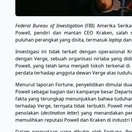
Federal Bureau of Investigation
(FBI) Amerika Serika
Powell, pendiri dan mantan CEO Kraken, salah 
puluhan perangkat yang disita, termasuk
laptop
dan
Investigasi ini tidak terkait dengan operasional
dengan Verge, sebuah organisasi nirlaba yang did
Powell, yang telah lama menjadi tokoh terkenal di
perdata terhadap anggota dewan Verge atas tuduha
Menurut laporan Fortune, penyelidikan dimulai du
Powell sebagai bagian dari kampanye besar Depart
fakta yang terungkap menunjukkan bahwa tuduhan
terhadap Verge, ternyata tidak terbukti. Powell m
penolakan (
declination letter
) yang menandakan pen
memulihkan reputasi Powell dan Kraken di industri fi
Dalam pernyataan yang dikutip oleh Fortune, Po