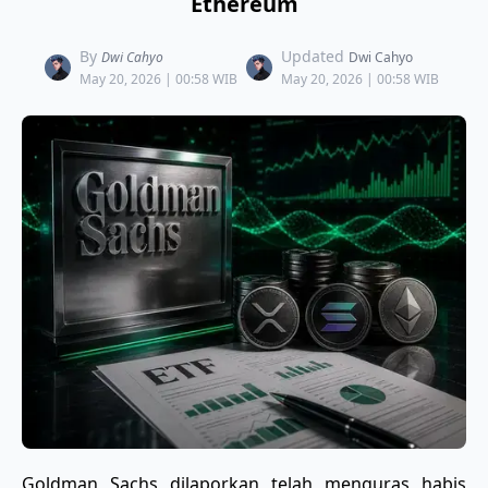
Ethereum
By
Updated
Dwi Cahyo
Dwi Cahyo
May 20, 2026 | 00:58 WIB
May 20, 2026 | 00:58 WIB
​Goldman Sachs dilaporkan telah menguras habis