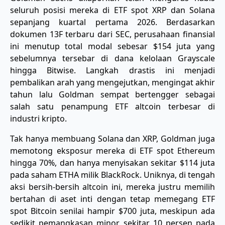
seluruh posisi mereka di ETF spot XRP dan Solana
sepanjang kuartal pertama 2026. Berdasarkan
dokumen 13F terbaru dari SEC, perusahaan finansial
ini menutup total modal sebesar $154 juta yang
sebelumnya tersebar di dana kelolaan Grayscale
hingga Bitwise. Langkah drastis ini menjadi
pembalikan arah yang mengejutkan, mengingat akhir
tahun lalu Goldman sempat bertengger sebagai
salah satu penampung ETF altcoin terbesar di
industri kripto.
​Tak hanya membuang Solana dan XRP, Goldman juga
memotong eksposur mereka di ETF spot Ethereum
hingga 70%, dan hanya menyisakan sekitar $114 juta
pada saham ETHA milik BlackRock. Uniknya, di tengah
aksi bersih-bersih altcoin ini, mereka justru memilih
bertahan di aset inti dengan tetap memegang ETF
spot Bitcoin senilai hampir $700 juta, meskipun ada
sedikit pemangkasan minor sekitar 10 persen pada