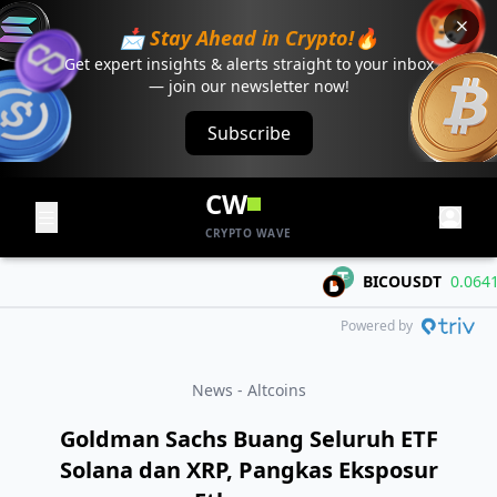
📩 Stay Ahead in Crypto!🔥
Get expert insights & alerts straight to your inbox
— join our newsletter now!
Subscribe
CW
CRYPTO WAVE
BICOUSDT
0.06419
+
Powered by
News - Altcoins
Goldman Sachs Buang Seluruh ETF
Solana dan XRP, Pangkas Eksposur