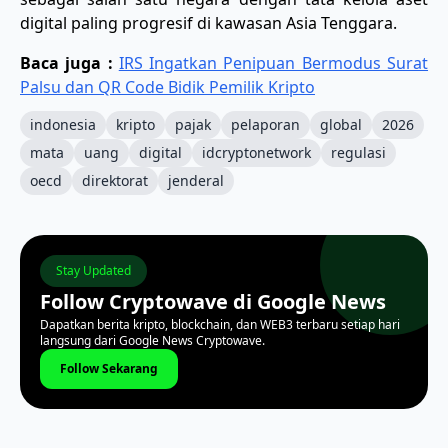
digital paling progresif di kawasan Asia Tenggara.
Baca juga :
IRS Ingatkan Penipuan Bermodus Surat
Palsu dan QR Code Bidik Pemilik Kripto
indonesia
kripto
pajak
pelaporan
global
2026
mata
uang
digital
idcryptonetwork
regulasi
oecd
direktorat
jenderal
Stay Updated
Follow Cryptowave di Google News
Dapatkan berita kripto, blockchain, dan WEB3 terbaru setiap hari
langsung dari Google News Cryptowave.
Follow Sekarang