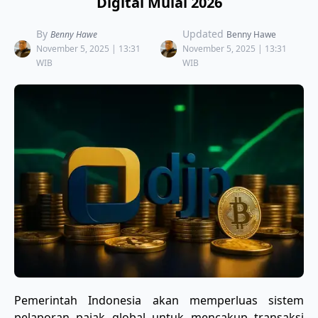
Digital Mulai 2026
By
Updated
Benny Hawe
Benny Hawe
November 5, 2025 | 13:31
November 5, 2025 | 13:31
WIB
WIB
Pemerintah Indonesia akan memperluas sistem
pelaporan pajak global untuk mencakup transaksi