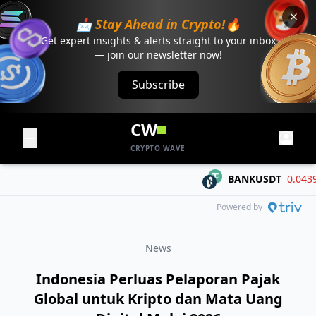
📩 Stay Ahead in Crypto!🔥
Get expert insights & alerts straight to your inbox
— join our newsletter now!
Subscribe
CW
CRYPTO WAVE
BANKUSDT
0.04394
Powered by
News
Indonesia Perluas Pelaporan Pajak
Global untuk Kripto dan Mata Uang